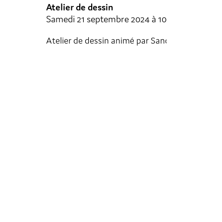
lier de dessin
Lecture et 
edi 21 septembre 2024 à 10h00
Mercredi 21
lier de dessin animé par Sandra Lizzio
Passez à la b
les épaules 
diplômée.